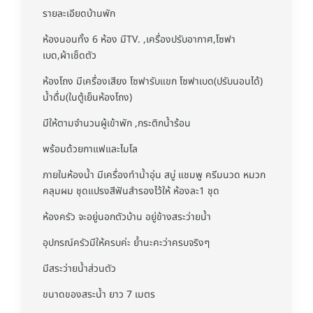
รายละเอียดบ้านพัก
ห้องนอนทั้ง 6 ห้อง มีTV. ,เครื่องปรับอากาศ,โซฟา
เบด,ผ้าเช็ดตัว
ห้องโถง มีเครื่องเสียง โซฟารับแขก โซฟาเบด(ปรับนอนได้)
น้ำดื่ม(ในตู้เย็นห้องโถง)
มีให้ตามจำนวนผู้เข้าพัก ,กระติกน้ำร้อน
พร้อมด้วยกาแฟและไมโล
ภายในห้องน้ำ มีเครื่องทำน้ำอุ่น สบู่ แชมพู ครีมนวด หมวก
คลุมผม ชุดแปรงสีฟันสำรองไว้ให้ ห้องละ1 ชุด
ห้องครัว จะอยู่นอกตัวบ้าน อยู่ข้างสระว่ายน้ำ
อุปกรณ์ครัวมีให้ครบค่ะ ย้ำนะคะว่าครบจริงๆ
มีสระว่ายน้ำส่วนตัว
ขนาดของสระน้ำ ยาว 7 เมตร