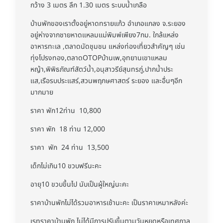
กว้าง 3 เมตร ลึก 1.30 เมตร ระบบน้ำเกลือ
บ้านพักของเราตั้งอยู่หาดทรายแก้ว อำเภอแกลง จ.ระยอง
อยู่ห่างจากชายหาดแหลมแม่พิมพ์เพียง7กม. ใกล้แหล่ง
อาหารทะเล ,ตลาดนัดชุมชน แหล่งท่องเที่ยวสำคัญๆ เช่น
ทุ่งโปรงทอง,ตลาดOTOPบ้านเพ,อุทยานเขาแหลม
หญ้า,พิพิธภัณฑ์สัตว์น้ำ,อนุสาวรีย์สุนทรภู่,ปากน้ำประ
แส,เรือรบประแสร์,สวนพฤกษศาสตร์ ระยอง และอื่นๆอีก
มากมาย
ราคา พัก12ท่าน 10,800
ราคา​ พัก 18 ท่าน 12,000
ราคา พัก 24 ท่าน 13,500
เด็กไม่เกิน10 ขวบฟรีนะคะ
อายุ10 ขวบขึ้นไป นับเป็นผู้ใหญ่นะคะ
ราคาบ้านพักไม่ได้รวมอาหารเช้านะคะ เป็นราคาเหมาหลังค่ะ
เรทราคาบ้านพัก ไม่ได้มีการปรับขึ้นตามวันหยุดหรือเทศกาล